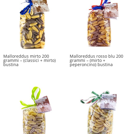
Malloreddus mirto 200
Malloreddus rosso blu 200
grammi – (classici + mirto)
grammi – (mirto +
bustina
peperoncino) bustina