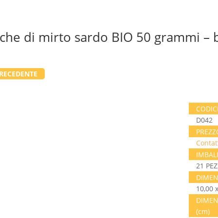
che di mirto sardo BIO 50 grammi – 
RECEDENTE
CODIC
D042
PREZZ
Contat
IMBAL
21 PEZ
DIMEN
10,00 
DIMEN
(cm)