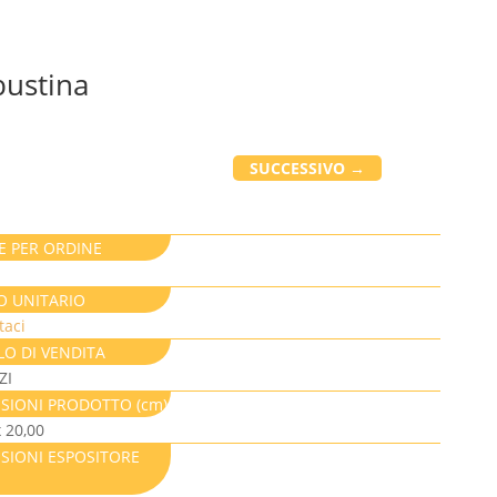
bustina
SUCCESSIVO
→
E PER ORDINE
O UNITARIO
taci
LO DI VENDITA
ZI
SIONI PRODOTTO (cm)
x 20,00
SIONI ESPOSITORE