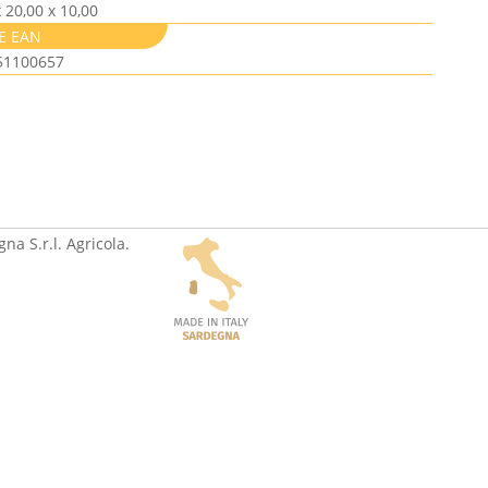
x 20,00 x 10,00
E EAN
51100657
na S.r.l. Agricola.